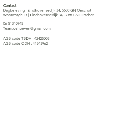
Contact
Dagbeleving |Eindhovensedijk 34, 5688 GN Oirschot
Woonzorghuis | Eindhovensedijk 34, 5688 GN Oirschot
06-51310945
Team.dehoeven@gmail.com
AGB code TBDH :
42425003
AGB code ODH :
41543962
KvK-nummer Thuis bij de Hoeven :
92219683
KvK-nummer Ontmoetingscentrum de Hoeven :
92219543
Privacyverklaring
Uitsluitingscriteria
Klachtenregeling
Huiskameroverleg
Veelgestelde vragen
Algemene voorwaarden
Inspectie Rapport