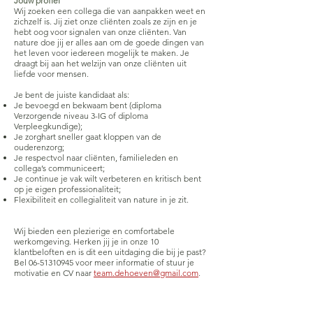
Jouw profiel
Wij zoeken een collega die van aanpakken weet en
zichzelf is. Jij ziet onze cliënten zoals ze zijn en je
hebt oog voor signalen van onze cliënten. Van
nature doe jij er alles aan om de goede dingen van
het leven voor iedereen mogelijk te maken. Je
draagt bij aan het welzijn van onze cliënten uit
liefde voor mensen.
Je bent de juiste kandidaat als:
Je bevoegd en bekwaam bent (diploma
Verzorgende niveau 3-IG of diploma
Verpleegkundige);
Je zorghart sneller gaat kloppen van de
ouderenzorg;
Je respectvol naar cliënten, familieleden en
collega’s communiceert;
Je continue je vak wilt verbeteren en kritisch bent
op je eigen professionaliteit;
Flexibiliteit en collegialiteit van nature in je zit.
Wij bieden een plezierige en comfortabele
werkomgeving. Herken jij je in onze 10
klantbeloften en is dit een uitdaging die bij je past?
Bel 06-51310945 voor meer informatie of stuur je
motivatie en CV naar
team.dehoeven@gmail.com
.